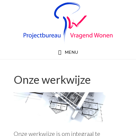
Skip
Skip
to
to
primary
main
navigation
content
MENU
Onze werkwijze
Onze werkwijze is om integraal te