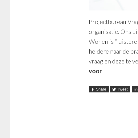
Projectbureau Vra
organisatie. Ons ui
Wonen is “luistere
heldere naar de pr
vraag en deze te v
voor
.
Share
Tweet